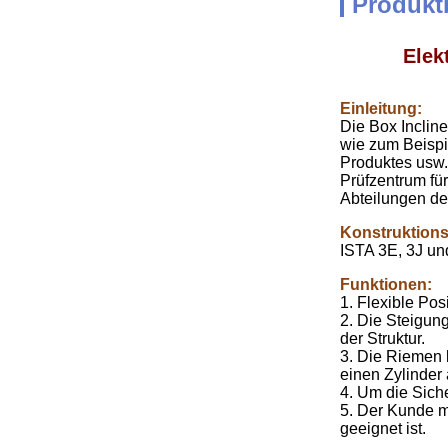
Produkt
Elek
Einleitung:
Die Box Inclin
wie zum Beispi
Produktes usw
Prüfzentrum fü
Abteilungen de
Konstruktion
ISTA 3E, 3J un
Funktionen:
1. Flexible Po
2. Die Steigung
der Struktur.
3. Die Riemen 
einen Zylinder
4. Um die Siche
5. Der Kunde m
geeignet ist.