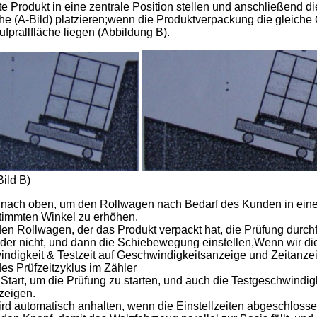
e Produkt in eine zentrale Position stellen und anschließend die
che (A-Bild) platzieren;wenn die Produktverpackung die gleiche G
fprallfläche liegen (Abbildung B).
Bild B)
 nach oben, um den Rollwagen nach Bedarf des Kunden in eine q
timmten Winkel zu erhöhen.
den Rollwagen, der das Produkt verpackt hat, die Prüfung durch
er nicht, und dann die Schiebewegung einstellen,Wenn wir die 
indigkeit & Testzeit auf Geschwindigkeitsanzeige und Zeitanz
des Prüfzeitzyklus im Zähler
 Start, um die Prüfung zu starten, und auch die Testgeschwindi
zeigen.
ird automatisch anhalten, wenn die Einstellzeiten abgeschlosse