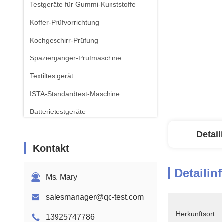
Testgeräte für Gummi-Kunststoffe
Koffer-Prüfvorrichtung
Kochgeschirr-Prüfung
Spaziergänger-Prüfmaschine
Textiltestgerät
ISTA-Standardtest-Maschine
Batterietestgeräte
Chemische Analyse-Maschine
Detai
Kontakt
Ausrüstung zur Prüfung der
Entflammbarkeit
Detailin
Ms. Mary
salesmanager@qc-test.com
Herkunftsort:
13925747786