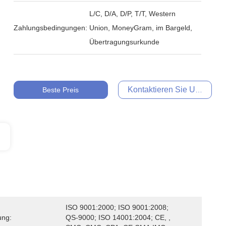
L/C, D/A, D/P, T/T, Western
Zahlungsbedingungen:
Union, MoneyGram, im Bargeld,
Übertragungsurkunde
Kontaktieren Sie Uns Jetzt
Beste Preis
ISO 9001:2000; ISO 9001:2008; 
ung:
QS-9000; ISO 14001:2004; CE, , 