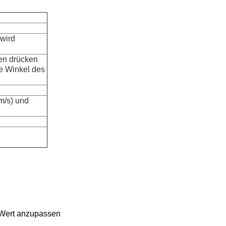
 wird
en drücken
e Winkel des
m/s) und
n Wert anzupassen