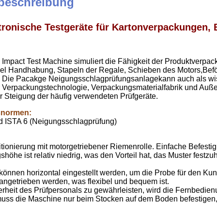
beschreibung
tronische Testgeräte für Kartonverpackungen,
e Impact Test Machine simuliert die Fähigkeit der Produktverp
el Handhabung, Stapeln der Regale, Schieben des Motors,Befö
. Die Pacakge Neigungsschlagprüfungsanlage
kann auch als wis
r Verpackungstechnologie, Verpackungsmaterialfabrik und Auß
r Steigung der häufig verwendeten Prüfgeräte.
snormen:
d ISTA 6 (Neigungsschlagprüfung)
sitionierung mit motorgetriebener Riemenrolle. Einfache Befes
shöhe ist relativ niedrig, was den Vorteil hat, das Muster festzuh
können horizontal eingestellt werden, um die Probe für den Ku
 angetrieben werden, was flexibel und bequem ist.
rheit des Prüfpersonals zu gewährleisten, wird die Fernbedienu
uss die Maschine nur beim Stocken auf dem Boden befestigen, k