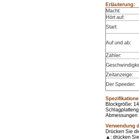
Erläuterung:
Macht:
Hört auf:
Start:
Auf und ab:
Zähler:
Geschwindigke
Zeitanzeige:
Der Speeder:
Spezifikation
Blockgröße: 1
Schlagplatten
Abmessungen (
Verwendung d
Drücken Sie di
▲: drücken Sie 