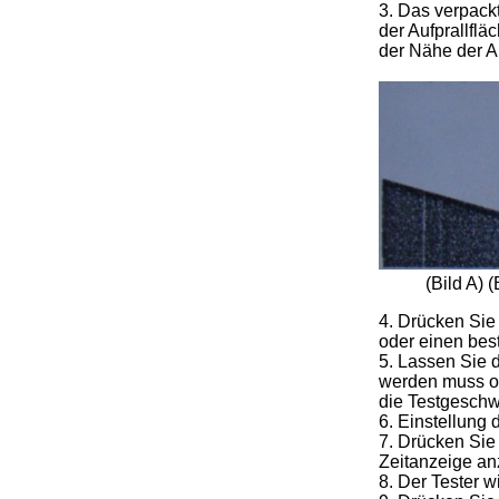
3. Das verpackt
der Aufprallflä
der Nähe der Au
(Bild A) (
4. Drücken Sie
oder einen bes
5. Lassen Sie 
werden muss od
die Testgeschw
6. Einstellung 
7. Drücken Sie
Zeitanzeige an
8. Der Tester w