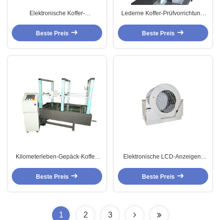
Elektronische Koffer-
Lederne Koffer-Prüfvorrichtung,
Prüfvorrichtung QB/T 1586,3,
Laufkatze Ermüdungs-
Gepäck-Griff-
Prüfmaschine austauschend
Beste Preis
Beste Preis
Ermüdungsfestigkeits-
Prüfmaschine
Kilometerleben-Gepäck-Koffer-
Elektronische LCD-Anzeigen-
Prüfvorrichtungs-Instrument mit
Koffer-Prüfvorrichtung, Gepäck-
Touch Screen
Trommel-Tropfen-Prüfmaschine
Beste Preis
Beste Preis
1
2
3