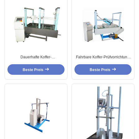
Dauerhafte Koffer-
Fahrbare Koffer-Prüfvorrichtung,
Prüfvorrichtung, Koffer-
lederne Fall-Ermüdungs-
Ermüdungs-Prüfmaschine QB/T
Prüfmaschine
Beste Preis
Beste Preis
2920-2007 lederne