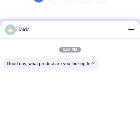
Haida
Schnellkontakt
Adresse
3:53 PM
Raum 105, Gebäude F4, Bezirk F, Stadt Tianan Digital,
Good day, what product are you looking for?
Nancheng-Bezirk, Dongguan-Stadt, Provinz Guangdong,
China
Telefone
86-0769-89055588
E-Mail
salesmanager@qc-test.com