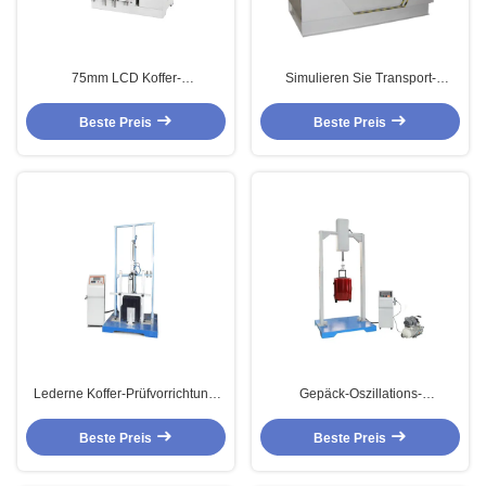
75mm LCD Koffer-
Simulieren Sie Transport-
Prüfvorrichtung, elektrischer Zug
Prozess-Koffer-Prüfvorrichtung,
des Reißverschluss-1/4HP
Gepäck-Trommel-Tropfen-
Beste Preis
Beste Preis
Ermüdungs-Test-Maschine
Prüfmaschine
austauschend
Lederne Koffer-Prüfvorrichtung,
Gepäck-Oszillations-
Griff-Haltbarkeits-Prüfmaschine
Auswirkungs-Prüfmaschine mit
PLC-Steuerung und
Beste Preis
Beste Preis
pneumatischer Steuerung