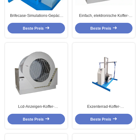
Brifecase-Simulations-Gepäck-
Einfach, elektronische Koffer-
Koffer-Prüfvorrichtung für
Prüfvorrichtung für
Brifecase-Test
Gepäck/Brifecase-Test zu
Beste Preis
Beste Preis
benützen
Lcd-Anzeigen-Koffer-
Exzenterrad-Koffer-
Prüfvorrichtung, Koffer-Trommel-
Prüfvorrichtung, Gepäck-Griff-
Tropfen-Prüfmaschine
anhebendes Ermüdungs-
Beste Preis
Beste Preis
Testgerät