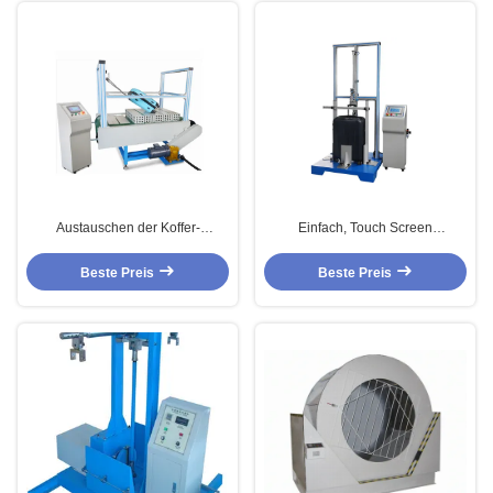
Austauschen der Koffer-
Einfach, Touch Screen
Prüfvorrichtung/des Transport-
Steuerermüdungs-Koffer-
Erschütterungs-Testgeräts
Prüfvorrichtung für Brifecase-Test
Beste Preis
Beste Preis
zu benützen