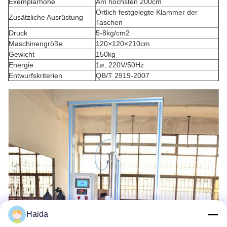
Exemplarhöhe
Am höchsten 200cm
Örtlich festgelegte Klammer der
Zusätzliche Ausrüstung
Taschen
Druck
5-8kg/cm2
Maschinengröße
120×120×210cm
Gewicht
150kg
Energie
1ø, 220V/50Hz
Entwurfskriterien
QB/T 2919-2007
Haida