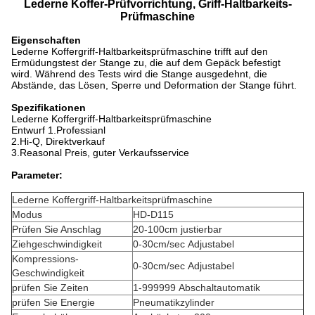
Lederne Koffer-Prüfvorrichtung, Griff-Haltbarkeits-
Prüfmaschine
Eigenschaften
Lederne Koffergriff-Haltbarkeitsprüfmaschine trifft auf den
Ermüdungstest der Stange zu, die auf dem Gepäck befestigt
wird. Während des Tests wird die Stange ausgedehnt, die
Abstände, das Lösen, Sperre und Deformation der Stange führt.
Spezifikationen
Lederne Koffergriff-Haltbarkeitsprüfmaschine
Entwurf 1.Professianl
2.Hi-Q, Direktverkauf
3.Reasonal Preis, guter Verkaufsservice
Parameter:
Lederne Koffergriff-Haltbarkeitsprüfmaschine
Modus
HD-D115
Prüfen Sie Anschlag
20-100cm justierbar
Ziehgeschwindigkeit
0-30cm/sec Adjustabel
Kompressions-
0-30cm/sec Adjustabel
Geschwindigkeit
prüfen Sie Zeiten
1-999999 Abschaltautomatik
prüfen Sie Energie
Pneumatikzylinder