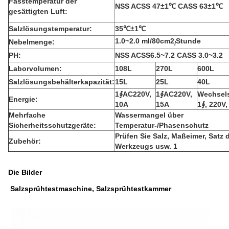
Fasstemperatur der
NSS ACSS 47±1℃ CASS 63±1℃
gesättigten Luft:
Salzlösungstemperatur:
35℃±1℃
1.0~2.0 ml/80cm2
Stunde
Nebelmenge:
/
PH:
NSS ACSS6.5~7.2 CASS 3.0~3.2
Laborvolumen:
108L
270L
600L
Salzlösungsbehälterkapazität:
15L
25L
40L
1∮AC220V,
1∮AC220V,
Wechsel
Energie:
10A
15A
1∮, 220V,
Mehrfache
Wassermangel über
Sicherheitsschutzgeräte:
Temperatur-/Phasenschutz
Prüfen Sie Salz, Maßeimer, Satz 
Zubehör:
Werkzeugs usw. 1
Die Bilder
Salzsprühtestmaschine, Salzsprühtestkammer