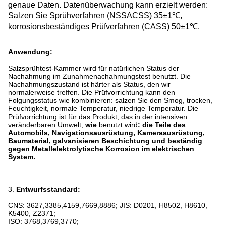
genaue Daten. Datenüberwachung kann erzielt werden:
Salzen Sie Sprühverfahren (NSSACSS) 35±1℃,
korrosionsbeständiges Prüfverfahren (CASS) 50±1℃.
Anwendung:
Salzsprühtest-Kammer wird für natürlichen Status der
Nachahmung im Zunahmenachahmungstest benutzt. Die
Nachahmungszustand ist härter als Status, den wir
normalerweise treffen. Die Prüfvorrichtung kann den
Folgungsstatus wie kombinieren: salzen Sie den Smog, trocken,
Feuchtigkeit, normale Temperatur, niedrige Temperatur. Die
Prüfvorrichtung ist für das Produkt, das in
der
intensiven
veränderbaren Umwelt,
wie
benutzt wird
: die Teile des
Automobils, Navigationsausrüstung, Kameraausrüstung,
Baumaterial, galvanisieren Beschichtung und beständig
gegen Metallelektrolytische Korrosion im elektrischen
System.
3.
Entwurfsstandard:
CNS: 3627,3385,4159,7669,8886; JIS: D0201, H8502, H8610,
K5400, Z2371;
ISO: 3768,3769,3770;