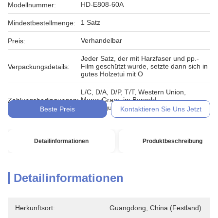
HD-E808-60A
Modellnummer:
1 Satz
Mindestbestellmenge:
Verhandelbar
Preis:
Jeder Satz, der mit Harzfaser und pp.-
Film geschützt wurde, setzte dann sich in
Verpackungsdetails:
gutes Holzetui mit O
L/C, D/A, D/P, T/T, Western Union,
MoneyGram, im Bargeld,
Zahlungsbedingungen:
Übertragungsurkunde
Beste Preis
Kontaktieren Sie Uns Jetzt
Detailinformationen
Produktbeschreibung
Detailinformationen
Herkunftsort:
Guangdong, China (Festland)