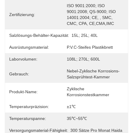
ISO 9001:2000; ISO 
9001:2008; QS-9000; ISO 
Zertifizierung:
14001:2004; CE, , SMC, 
CMC, CPA, CE,CMA,IMC
Salzlösungs-Behälter-Kapazität:
15L; 25L; 40L
Ausrüstungsmaterial:
P.V.C-Steifes Plastikbrett
Laborvolumen:
108L; 270L; 600L
Nebel-Zyklische Korrosions-
Gebrauch:
Salzsprühtest-Kammer
Zyklische 
Produkt-Name:
Korrosionstestkammer
Temperaturpräzision:
±1℃
Temperaturspanne:
35℃~55℃
Versorgungsmaterial-Fähigkeit:
300 Sätze Pro Monat Haida