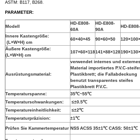
ASTM: B117, B268.
PARAMETER:
HD-E808-
HD-E808-
Modell
HD-E808
60A
90A
Innere Kastengröße:
60×40×45
90×60×50
120×100
(L×W×H) cm
Äußere Kastengröße:
107×60×118
141×88×128
190×130
(L×W×H) cm
verwendet internes und externe
Material importiertes P.V.C-steife
Ausrüstungsmaterial:
Plastikbrett; die Fallabdeckung
benutzt transparentes steifes
Plastikbrett P.V.C.
Temperaturspanne:
35℃~55℃
Temperaturschwankungen:
≤±0.5℃
Temperatureinheitlichkeit:
≤±2℃
Temperaturpräzision:
±1℃
Prüfen Sie Kammertemperatur
NSS ACSS 35±1℃ CASS: 50±1℃