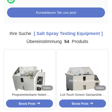
Kontaktieren Sie uns jetzt
Ihre Suche
[ Salt Spray Testing Equipment ]
Übereinstimmung
54
Produits
Video
Video
Programmierbarer Nebel-
Lcd-Touch Screen Salzsprühtest-
zyklische Korrosions-
Kammer, Salznebel-Korrosions-
Salzsprühtest-Kammer,
Beste Preis
Test-Kammer 108L 270L
Beste Preis
Temperatur 35℃~55℃