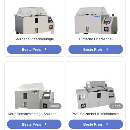
Salznebel-beschleunigte
Einfache Operations-
Korrosions-Test-Kammer/Salz-
programmierbare Salznebel-
Nebel-Test-Kammer
Beste Preis
Korrosions-Prüfungs-Kammer
Beste Preis
Video
Video
Korrosionsbeständige Salznebel-
PVC-Salznebel-Klimakammer-
Korrosions-Test-Kammer mit
Prüfungsdienstleistungen
System der digitalen Steuerung
Beste Preis
Beste Preis