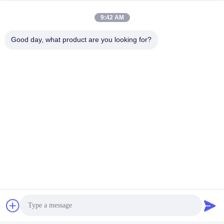
Ein Prüfbeutel mit einem Gewicht von 57 kg (125 lb) ist 36
mm über dem unkomprimierten Sitz zu heben und bei 10-
9:42 AM
30 Zyklen/min um 100.000 freizulassen.
Good day, what product are you looking for?