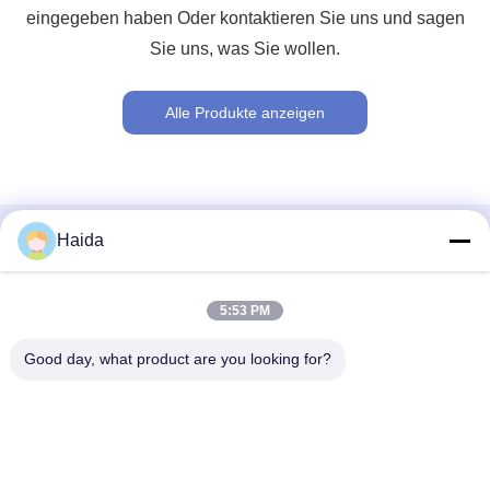
eingegeben haben Oder kontaktieren Sie uns und sagen
Sie uns, was Sie wollen.
Alle Produkte anzeigen
Haida
Schnellkontakt
Adresse
5:53 PM
Raum 105, Gebäude F4, Bezirk F, Stadt Tianan Digital,
Good day, what product are you looking for?
Nancheng-Bezirk, Dongguan-Stadt, Provinz Guangdong,
China
Telefone
86-0769-89055588