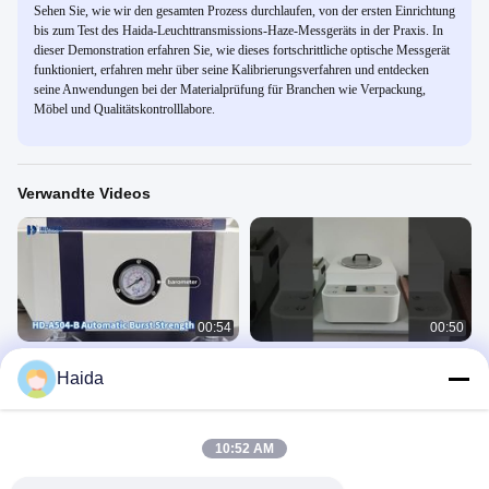
Sehen Sie, wie wir den gesamten Prozess durchlaufen, von der ersten Einrichtung
bis zum Test des Haida-Leuchttransmissions-Haze-Messgeräts in der Praxis. In
dieser Demonstration erfahren Sie, wie dieses fortschrittliche optische Messgerät
funktioniert, erfahren mehr über seine Kalibrierungsverfahren und entdecken
seine Anwendungen bei der Materialprüfung für Branchen wie Verpackung,
Möbel und Qualitätskontrolllabore.
Verwandte Videos
00:54
00:50
Automatischer Berstfestigkeitsprüfer
Filmschrumpfungsprüfer
Haida
HD-A504-B
纸包
纸包
August 28, 2025
November 28, 2025
10:52 AM