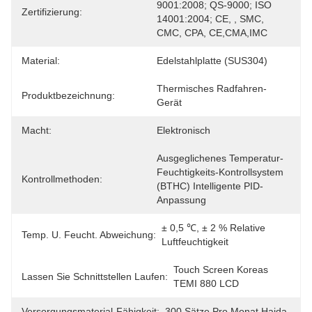
9001:2008; QS-9000; ISO 
Zertifizierung:
14001:2004; CE, , SMC, 
CMC, CPA, CE,CMA,IMC
Material:
Edelstahlplatte (SUS304)
Thermisches Radfahren-
Produktbezeichnung:
Gerät
Macht:
Elektronisch
Ausgeglichenes Temperatur-
Feuchtigkeits-Kontrollsystem 
Kontrollmethoden:
(BTHC) Intelligente PID-
Anpassung
± 0,5 ℃, ± 2 % Relative 
Temp. U. Feucht. Abweichung:
Luftfeuchtigkeit
Touch Screen Koreas 
Lassen Sie Schnittstellen Laufen:
TEMI 880 LCD
Versorgungsmaterial-Fähigkeit:
300 Sätze Pro Monat Haida