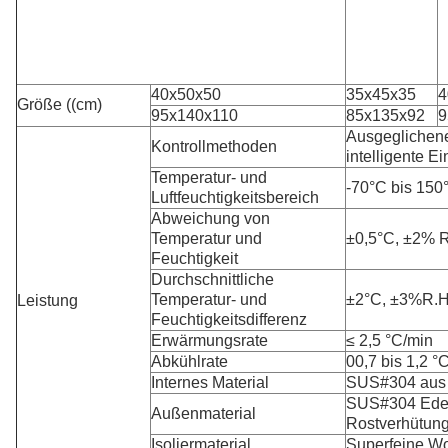
40x50x50
35x45x35
4
Größe ((cm)
95x140x110
85x135x92
9
Ausgeglichene
Kontrollmethoden
intelligente Ei
Temperatur- und
-70°C bis 150
Luftfeuchtigkeitsbereich
Abweichung von
Temperatur und
±0,5°C, ±2% 
Feuchtigkeit
Durchschnittliche
Temperatur- und
±2°C, ±3%R.H
Leistung
Feuchtigkeitsdifferenz
Erwärmungsrate
≤ 2,5 °C/min
Abkühlrate
00,7 bis 1,2 °
Internes Material
SUS#304 aus r
SUS#304 Edels
Außenmaterial
Rostverhütung
Isoliermaterial
Superfeine Wo