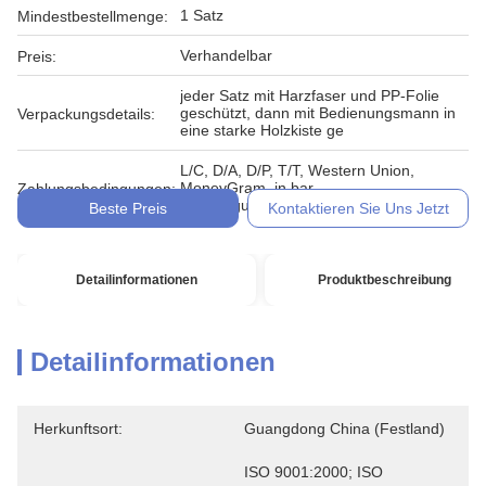
1 Satz
Mindestbestellmenge:
Verhandelbar
Preis:
jeder Satz mit Harzfaser und PP-Folie
geschützt, dann mit Bedienungsmann in
Verpackungsdetails:
eine starke Holzkiste ge
L/C, D/A, D/P, T/T, Western Union,
MoneyGram, in bar,
Zahlungsbedingungen:
Übertragungsurkunde
Beste Preis
Kontaktieren Sie Uns Jetzt
Detailinformationen
Produktbeschreibung
Detailinformationen
Herkunftsort:
Guangdong China (Festland)
ISO 9001:2000; ISO 