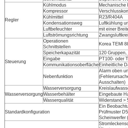
Kühlmodus
Mechanische 
Kompressor
Verschlusskom
Kühlmittel
R23/R404A
Regler
Kondensationsweg
Luftkühlung 
Luftbefeuchter
mit einer Brei
Luftströmungsrichtung
Zwangsluftkre
Operationen
Korea TEMI 8
Schnittstellen
Speicherkapazität
120 Gruppen,
Eingabe
PT100- oder 
Steuerung
Kommunikationsoberfläche
Einheitliche 
Alarm oben un
Nebenfunktion
(Fehlerursache
Ausschalten)
Wasserversorgung
Kreislaufwass
Wasserversorgung
Wasserbehälter
Eingebaute Ha
Wasserqualität
Widerstand >
Ein Beobachtu
Standardkonfiguration
Prüfmuster D5
Scheinwerfer 
Stromleckensc