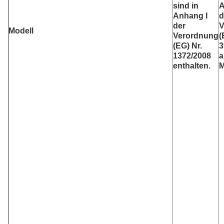
sind in
A
Anhang I
d
der
V
Modell
Verordnung
(
(EG) Nr.
3
1372/2008
a
enthalten.
M