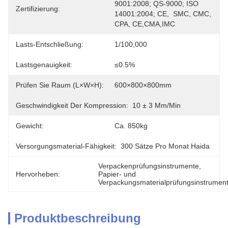
9001:2008; QS-9000; ISO 
Zertifizierung:
14001:2004; CE,  SMC, CMC, 
CPA, CE,CMA,IMC
Lasts-Entschließung:
1/100,000
Lastsgenauigkeit:
≤0.5%
Prüfen Sie Raum (L×W×H):
600×800×800mm
Geschwindigkeit Der Kompression:
10 ± 3 Mm/min
Gewicht:
Ca. 850kg
Versorgungsmaterial-Fähigkeit:
300 Sätze Pro Monat Haida
Verpackenprüfungsinstrumente
, 
Hervorheben:
Papier- und 
Verpackungsmaterialprüfungsinstrumen
Produktbeschreibung