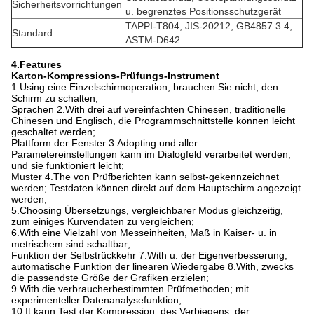
Sicherheitsvorrichtungen
u. begrenztes Positionsschutzgerät
TAPPI-T804, JIS-20212, GB4857.3.4,
Standard
ASTM-D642
4.Features
Karton-Kompressions-Prüfungs-Instrument
1.Using eine Einzelschirmoperation; brauchen Sie nicht, den
Schirm zu schalten;
Sprachen 2.With drei auf vereinfachten Chinesen, traditionelle
Chinesen und Englisch, die Programmschnittstelle können leicht
geschaltet werden;
Plattform der Fenster 3.Adopting und aller
Parametereinstellungen kann im Dialogfeld verarbeitet werden,
und sie funktioniert leicht;
Muster 4.The von Prüfberichten kann selbst-gekennzeichnet
werden; Testdaten können direkt auf dem Hauptschirm angezeigt
werden;
5.Choosing Übersetzungs, vergleichbarer Modus gleichzeitig,
zum einiges Kurvendaten zu vergleichen;
6.With eine Vielzahl von Messeinheiten, Maß in Kaiser- u. in
metrischem sind schaltbar;
Funktion der Selbstrückkehr 7.With u. der Eigenverbesserung;
automatische Funktion der linearen Wiedergabe 8.With, zwecks
die passendste Größe der Grafiken erzielen;
9.With die verbraucherbestimmten Prüfmethoden; mit
experimenteller Datenanalysefunktion;
10.It kann Test der Kompression, des Verbiegens, der