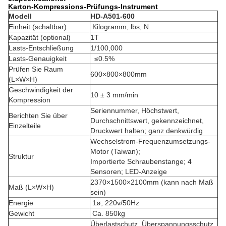
Karton-Kompressions-Prüfungs-Instrument
Modell
HD-A501-600
Einheit (schaltbar)
Kilogramm, lbs, N
Kapazität (optional)
1T
Lasts-Entschließung
1/100,000
Lasts-Genauigkeit
≤0.5%
Prüfen Sie Raum
600×800×800mm
(L×W×H)
Geschwindigkeit der
10 ± 3 mm/min
Kompression
Seriennummer, Höchstwert,
Berichten Sie über
Durchschnittswert, gekennzeichnet,
Einzelteile
Druckwert halten; ganz denkwürdig
Wechselstrom-Frequenzumsetzungs-
Motor (Taiwan);
Struktur
Importierte Schraubenstange; 4
Sensoren; LED-Anzeige
2370×1500×2100mm (kann nach Maß
Maß (L×W×H)
sein)
Energie
1ø, 220v/50Hz
Gewicht
Ca. 850kg
Überlastschutz, Überspannungsschutz