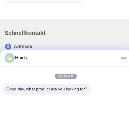
Schnellkontakt
Adresse
Raum 105, Gebäude F4, Bezirk F, Stadt Tianan Digital,
Haida
Nancheng-Bezirk, Dongguan-Stadt, Provinz Guangdong,
China
12:19 PM
Telefone
86-0769-89055588
Good day, what product are you looking for?
E-Mail
salesmanager@qc-test.com