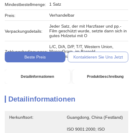
1 Satz
Mindestbestellmenge:
Verhandelbar
Preis:
Jeder Satz, der mit Harzfaser und pp.-
Film geschützt wurde, setzte dann sich in
Verpackungsdetails:
gutes Holzetui mit O
L/C, D/A, D/P, T/T, Western Union,
MoneyGram, im Bargeld,
Zahlungsbedingungen:
Übertragungsurkunde
Beste Preis
Kontaktieren Sie Uns Jetzt
Detailinformationen
Produktbeschreibung
Detailinformationen
Herkunftsort:
Guangdong, China (Festland)
ISO 9001:2000; ISO 