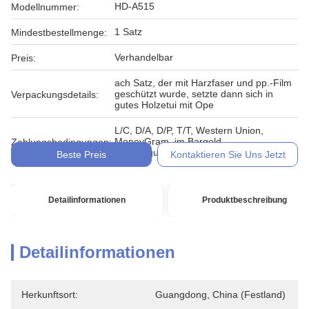
HD-A515
Modellnummer:
1 Satz
Mindestbestellmenge:
Verhandelbar
Preis:
ach Satz, der mit Harzfaser und pp.-Film
geschützt wurde, setzte dann sich in
Verpackungsdetails:
gutes Holzetui mit Ope
L/C, D/A, D/P, T/T, Western Union,
MoneyGram, im Bargeld,
Zahlungsbedingungen:
Übertragungsurkunde
Beste Preis
Kontaktieren Sie Uns Jetzt
Detailinformationen
Produktbeschreibung
Detailinformationen
Herkunftsort:
Guangdong, China (Festland)