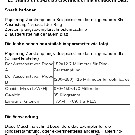
Spezifikationen
Papierring-Zerstampfungs-Beispielschneider mit genauem Blatt
Ausrüstung 1.special der Ring-
Zerstampfungsexemplarschneidemaschine
2. ausgerüstet mit genauem Blatt
Die technischen hauptsächlichparameter wie folgt
Papierring-Zerstampfungs-Beispielschneider mit genauem Blatt
(China-Hersteller)
Der Ausschnitt von Probe
152×12.7 Millimeter für Ring-
A
Zerstampfung
Der Ausschnitt von Probe
(200~250) ×15 Millimeter für dehnbares
B
Ouside-Maß (L×W×H)
670×450×470 Millimeter
Gewicht
35 Kilogramm
Entwurfs-Kriterien
TAAPI-T409, JIS-P113
Die Verwendung
Diese Maschine schnitt besonders das Exemplar für die
Ringzerstampfung, oder experimentelles anderes. Papierring-