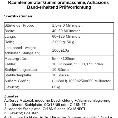
Raumtemperatur-Gummiprüfmaschine, Adhäsions-
Band-erhaltend Prüfvorrichtung
Spezifikationen
Stärke der Probe;
1.5~2.0 Millimeter,
Breite:
40~50 Millimeter,
Länge;
60~125 Millimeter
Rolle;
2 000 g±50 g
Last panel+ weight+
100g±10g
schließen Stange an;
Mustergröße;
5mm×100mm
Zähler;
10 Gruppen, 99999,9 Stunden
Stahlprüfungsplatte;
10 Stücke
Stahlladenplatte;
10 Stücke
Äußere Größe;
(L×W×H) 1060×250×650 Millimeter
Gewicht;
65kg
Zusätze
Äußeres Material: moderne Beschichtung + Aluminiumlegierung
1. prüfende Stahlplatte; 0Cr18Ni9 oder Cr18Ni9Ti
2. ladende Stahlplatte; Cr18Ni9 oder 1Cr18Ni9Ti
3. Gewicht; Edelstahl
4. Gummischicht der Rolle; Härte des Gummis ist 80°±5°, Stärke