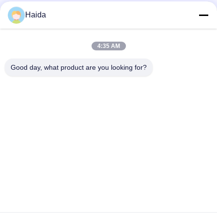
Haida
4:35 AM
Schnellkontakt
Good day, what product are you looking for?
Adresse
Raum 105, Gebäude F4, Bezirk F, Stadt Tianan Digital,
Nancheng-Bezirk, Dongguan-Stadt, Provinz Guangdong,
China
Telefone
86-0769-89055588
E-Mail
salesmanager@qc-test.com