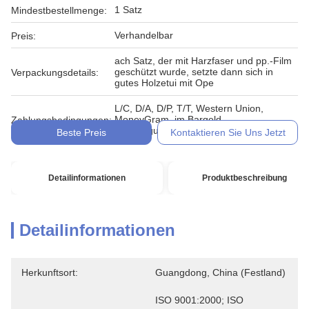
1 Satz
Mindestbestellmenge:
Verhandelbar
Preis:
ach Satz, der mit Harzfaser und pp.-Film
geschützt wurde, setzte dann sich in
Verpackungsdetails:
gutes Holzetui mit Ope
L/C, D/A, D/P, T/T, Western Union,
MoneyGram, im Bargeld,
Zahlungsbedingungen:
Übertragungsurkunde
Beste Preis
Kontaktieren Sie Uns Jetzt
Detailinformationen
Produktbeschreibung
Detailinformationen
Herkunftsort:
Guangdong, China (Festland)
ISO 9001:2000; ISO 