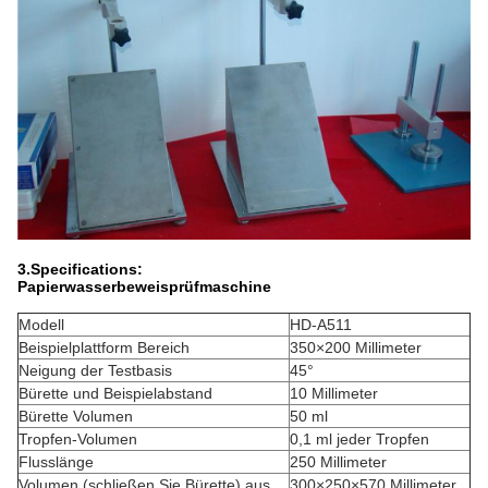
3.Specifications:
Papierwasserbeweisprüfmaschine
Modell
HD-A511
Beispielplattform Bereich
350×200 Millimeter
Neigung der Testbasis
45°
Bürette und Beispielabstand
10 Millimeter
Bürette Volumen
50 ml
Tropfen-Volumen
0,1 ml jeder Tropfen
Flusslänge
250 Millimeter
Volumen (schließen Sie Bürette) aus
300×250×570 Millimeter