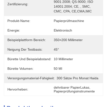
9001:2008; QS-9000; ISO 
Zertifizierung:
14001:2004; CE, , SMC, 
CMC, CPA, CE,CMA,IMC
Produkt-Name:
Papierprüfmaschine
Energie:
Elektronisch
Beispielplattform Bereich:
350×200 Millimeter
Neigung Der Testbasis:
45°
Bürette Und Beispielabstand:
10 Millimeter
Bürette Volumen:
50 Ml
Versorgungsmaterial-Fähigkeit:
300 Sätze Pro Monat Haida
dehnbarer PapierLukas
, 
Hervorheben:
Papierprüfungsinstrumente