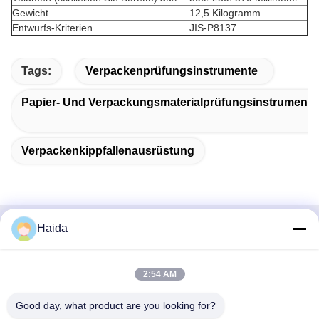
Gewicht
12,5 Kilogramm
Entwurfs-Kriterien
JIS-P8137
Tags:
Verpackenprüfungsinstrumente
Papier- Und Verpackungsmaterialprüfungsinstrumente
Verpackenkippfallenausrüstung
Haida
Schnellkontakt
Adresse
2:54 AM
Raum 105, Gebäude F4, Bezirk F, Stadt Tianan Digital,
Good day, what product are you looking for?
Nancheng-Bezirk, Dongguan-Stadt, Provinz Guangdong,