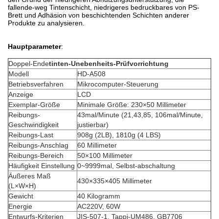
fallende-weg Tintenschicht, niedrigeres bedruckbares von PS-
Brett und Adhäsion von beschichtenden Schichten anderer
Produkte zu analysieren.
Hauptparameter
:
Doppel-Ende
tinten-Unebenheits-Prüfvorrichtung
Modell
HD-A508
Betriebsverfahren
Mikrocomputer-Steuerung
Anzeige
LCD
Exemplar-Größe
Minimale Größe: 230×50 Millimeter
Reibungs-
43mal/Minute (21,43,85, 106mal/Minute,
Geschwindigkeit
justierbar)
Reibungs-Last
908g (2LB), 1810g (4 LBS)
Reibungs-Anschlag
60 Millimeter
Reibungs-Bereich
50×100 Millimeter
Häufigkeit Einstellung
0~9999mal, Selbst-abschaltung
Äußeres Maß
430×335×405 Millimeter
(L×W×H)
Gewicht
40 Kilogramm
Energie
AC220V, 60W
Entwurfs-Kriterien
JIS-507-1, Tappi-UM486, GB7706