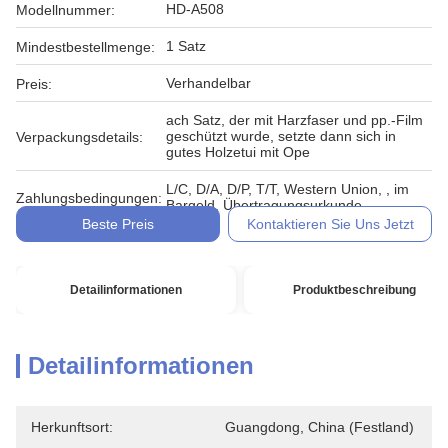
HD-A508
Modellnummer:
1 Satz
Mindestbestellmenge:
Verhandelbar
Preis:
ach Satz, der mit Harzfaser und pp.-Film
geschützt wurde, setzte dann sich in
Verpackungsdetails:
gutes Holzetui mit Ope
L/C, D/A, D/P, T/T, Western Union, , im
Zahlungsbedingungen:
Bargeld, Übertragungsurkunde
Beste Preis
Kontaktieren Sie Uns Jetzt
Detailinformationen
Produktbeschreibung
Detailinformationen
Herkunftsort:
Guangdong, China (Festland)