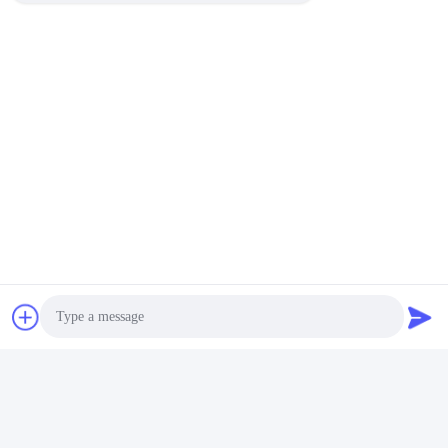
Papier- Und Verpackungsmaterialprüfungsinstrumente
Verpackenkippfallenausrüstung
Schnellkontakt
Adresse
Raum 105, Gebäude F4, Bezirk F, Stadt Tianan Digital,
Nancheng-Bezirk, Dongguan-Stadt, Provinz Guangdong,
China
Telefone
86-0769-89055588
Photo
E-Mail